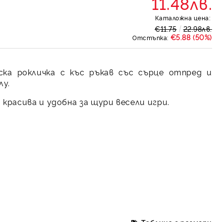
11.48лв.
Каталожна цена:
€11.75
22.98лв.
€5.88 (50%)
Отстъпка:
ка рокличка с къс ръкав със сърце отпред и
лу.
 красива и удобна за щури весели игри.