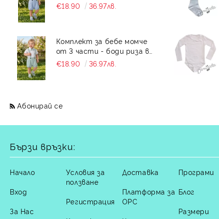
бяло с къс ръкав , къси
€18.90
36.97лв.
панталони тип
гащеризон и папийонка в
светлосиньо
Комплект за бебе момче
от 3 части - боди риза в
бяло с къс ръкав , къси
€18.90
36.97лв.
панталони тип
гащеризон и папийонка в
тюркоаз
Абонирай се
Бързи връзки:
Начало
Условия за
Доставка
Програми
ползване
Вход
Платформа за
Блог
Регистрация
ОРС
За Нас
Размери