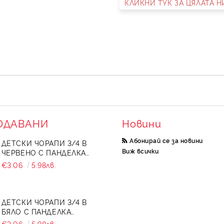
КЛИКНИ ТУК ЗА ЦЯЛАТА 
ОДАВАНИ
Новини
Абонирай се за новини
ДЕТСКИ ЧОРАПИ 3/4 В
Виж всички
ЧЕРВЕНО С ПАНДЕЛКА
734897
€3.06
5.98лв.
ДЕТСКИ ЧОРАПИ 3/4 В
БЯЛО С ПАНДЕЛКА
7465464 ОТ КОЛЕКЦИЯ
€3.06
5.98лв.