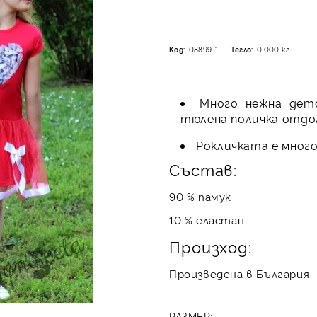
Код:
08899-1
Тегло:
0.000
кг
Много нежна детс
тюлена поличка отдо
Рокличката е много
Състав:
90 % памук
10 % еластан
Произход:
Произведена в България
РАЗМЕР: