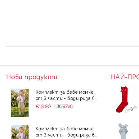
Нови продукти
НАЙ-ПР
Комплект за бебе момче
от 3 части - боди риза в
бяло с къс ръкав , къси
€18.90
36.97лв.
панталони тип
гащеризон и папийонка в
бежово
Комплект за бебе момче
от 3 части - боди риза в