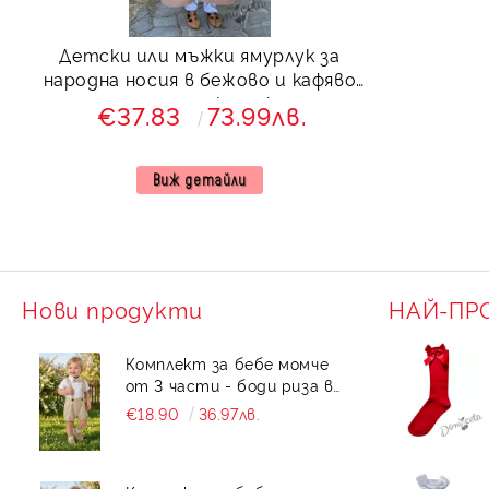
Детски или мъжки ямурлук за
народна носия в бежово и кафяво
за момче с качулка
€37.83
73.99лв.
Виж детайли
Нови продукти
НАЙ-ПР
Комплект за бебе момче
от 3 части - боди риза в
бяло с къс ръкав , къси
€18.90
36.97лв.
панталони тип
гащеризон и папийонка в
бежово