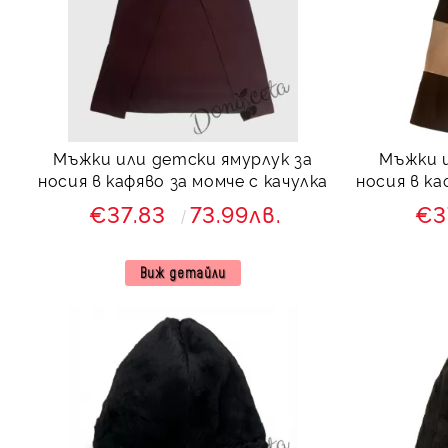
Мъжки или детски ямурлук за
Мъжки и
носия в кафяво за момче с качулка
носия в ка
€37.83
73.99лв.
€3
Виж детайли