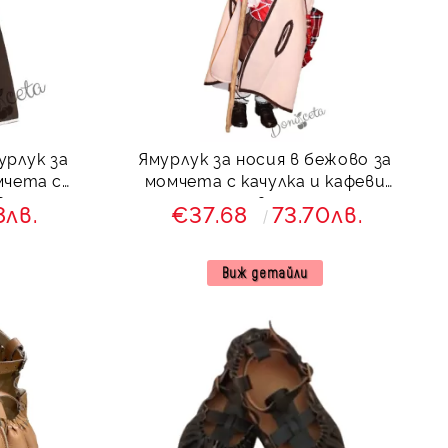
урлук за
Ямурлук за носия в бежово за
мчета с
момчета с качулка и кафеви
вици
шевици
8лв.
€37.68
73.70лв.
Виж детайли