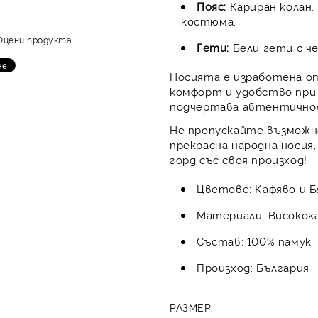
Пояс
:
Кариран колан,
костюма.
Оцени продукта
Гети:
Бели гети с ч
Носията е изработена о
комфорт и удобство при 
подчертава автентично
Не пропускайте възможн
прекрасна народна носия,
горд със своя произход!
Цветове: Кафяво и Б
Материали: Високока
Състав: 100% памук
Произход: България
РАЗМЕР: