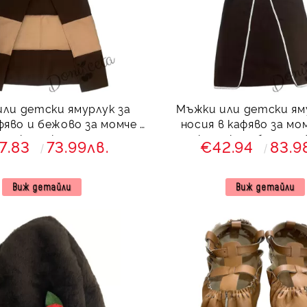
ли детски ямурлук за
Мъжки или детски ям
фяво и бежово за момче с
носия в кафяво за мо
качулка
качулка и бели ше
7.83
73.99лв.
€42.94
83.9
Виж детайли
Виж детайли