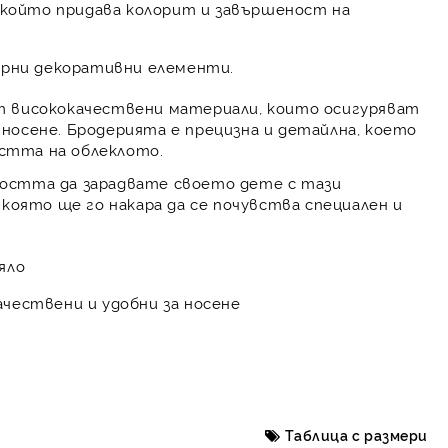
 който придава колорит и завършеност на
ерни декоративни елементи.
т висококачествени материали, които осигуряват
носене. Бродерията е прецизна и детайлна, което
стта на облеклото.
остта да зарадвате своето дете с тази
 която ще го накара да се почувства специален и
яло
чествени и удобни за носене
Таблица с размери