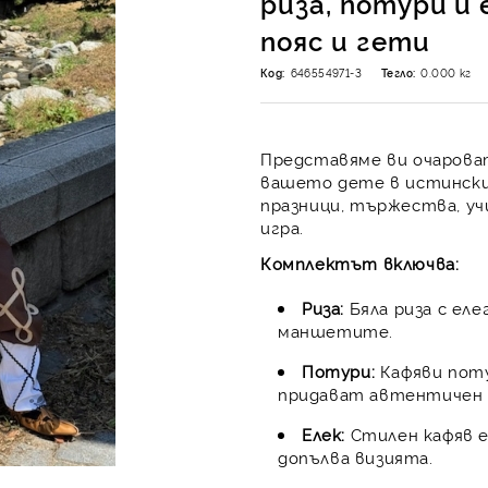
риза, потури и 
пояс и гети
Код:
646554971-3
Тегло:
0.000
кг
Представяме ви очароват
вашето дете в истински б
празници, тържества, уч
игра.
Комплектът включва:
Риза:
Бяла риза с ел
маншетите.
Потури:
Кафяви поту
придават автентичен 
Елек:
Стилен кафяв е
допълва визията.