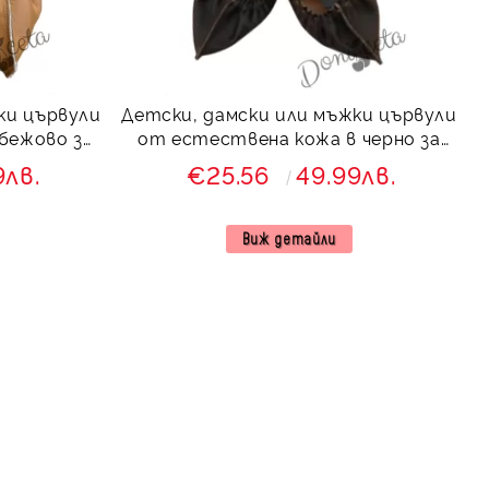
ки цървули
Детски, дамски или мъжки цървули
бежово за
от естествена кожа в черно за
носия
9лв.
€25.56
49.99лв.
Виж детайли