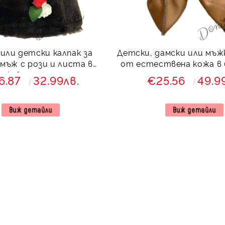
или детски калпак за
Детски, дамски или мъж
мъж с рози и листа в
от естествена кожа в 
кафяво за носия
носия
6.87
32.99лв.
€25.56
49.9
Виж детайли
Виж детайли