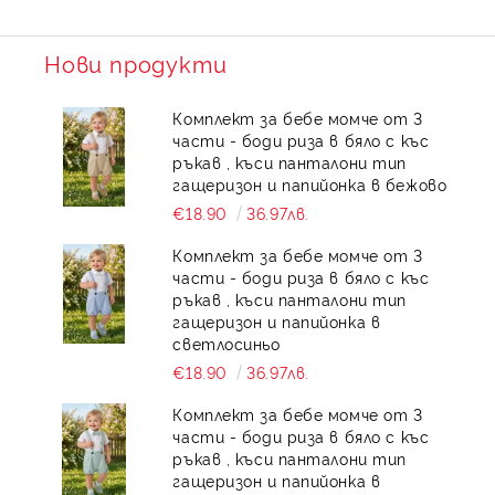
Нови продукти
Комплект за бебе момче от 3
части - боди риза в бяло с къс
ръкав , къси панталони тип
гащеризон и папийонка в бежово
€18.90
36.97лв.
Комплект за бебе момче от 3
части - боди риза в бяло с къс
ръкав , къси панталони тип
гащеризон и папийонка в
светлосиньо
€18.90
36.97лв.
Комплект за бебе момче от 3
части - боди риза в бяло с къс
ръкав , къси панталони тип
гащеризон и папийонка в