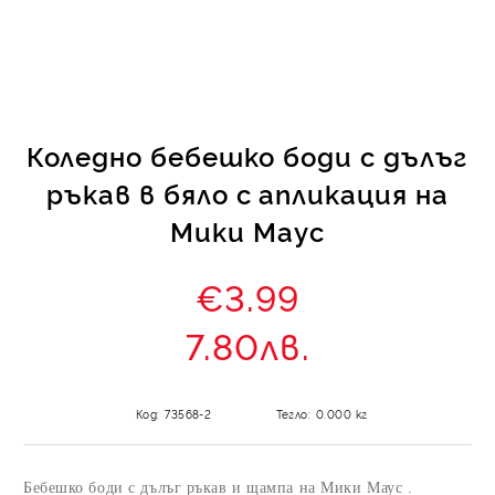
КИ -50%
Коледно бебешко боди с дълъг
ръкав в бяло с апликация на
Мики Маус
€3.99
7.80лв.
Код:
73568-2
Тегло:
0.000
кг
Бебешко боди с дълъг ръкав и щампа на Мики Маус .