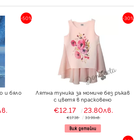
-50%
-30%
о и бяло
Лятна туника за момиче без ръкав
с цветя в прасковено
лв.
€12.17
23.80лв.
€17.38
33.99лв.
Виж детайли