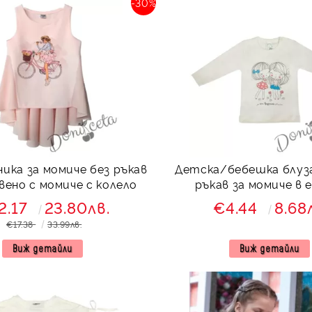
-30%
ика за момиче без ръкав
Детска/бебешка блуза
вено с момиче с колело
ръкав за момиче в 
момиченца
2.17
23.80лв.
€4.44
8.68
€17.38
33.99лв.
Виж детайли
Виж детайли