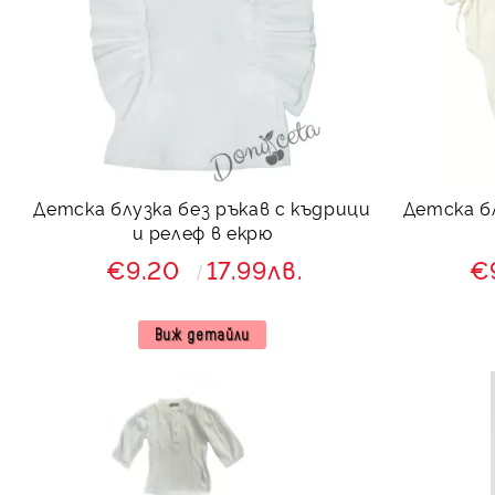
Детска блузка без ръкав с къдрици
Детска бл
и релеф в екрю
€9.20
17.99лв.
€
Виж детайли