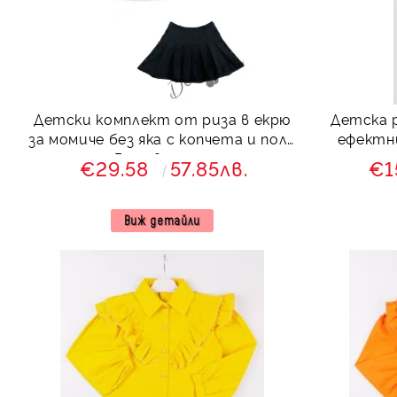
Детски комплект от риза в екрю
Детска р
за момиче без яка с копчета и пола
ефектни
Гери в черно
€29.58
57.85лв.
€1
Виж детайли