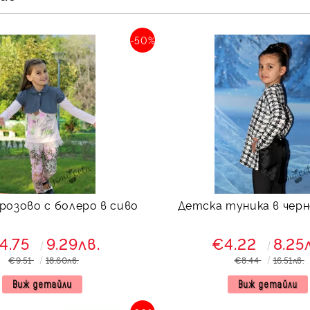
-50%
 розово с болеро в сиво
Детска туника в черн
4.75
9.29лв.
€4.22
8.25
€9.51
18.60лв.
€8.44
16.51лв.
Виж детайли
Виж детайли