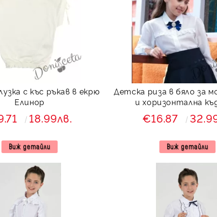
узка с къс ръкав в екрю
Детска риза в бяло за м
Елинор
и хоризонтална къ
9.71
18.99лв.
€16.87
32.9
Виж детайли
Виж детайли