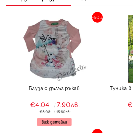
-50%
Блуза с дълъг ръкав
Туника в
€4.04
7.90лв.
€
€8.08
15.80лв.
Виж детайли