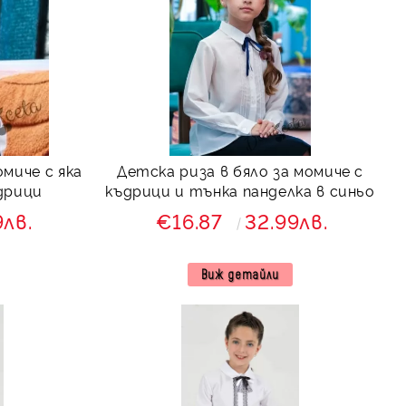
омиче с яка
Детска риза в бяло за момиче с
дрици
къдрици и тънка панделка в синьо
9лв.
€16.87
32.99лв.
Виж детайли