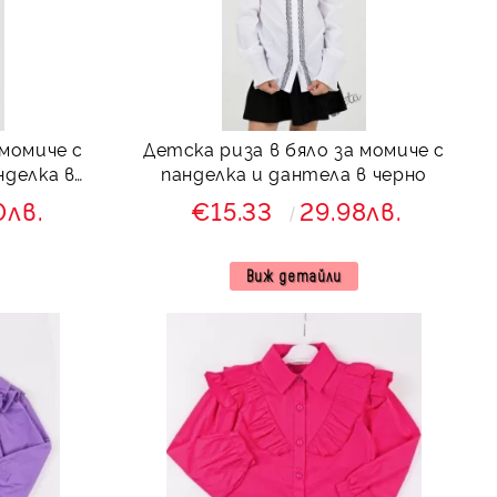
 момиче с
Детска риза в бяло за момиче с
нделка в
панделка и дантела в черно
0лв.
€15.33
29.98лв.
Виж детайли