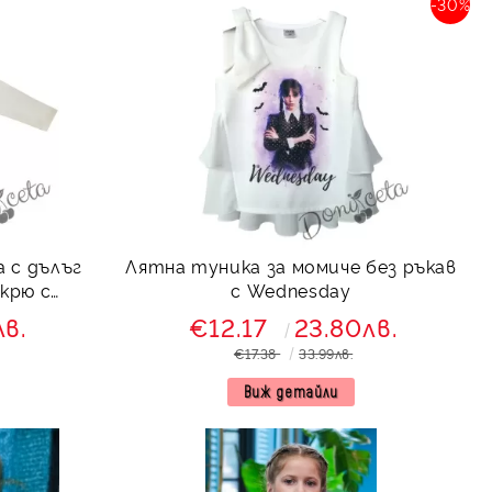
-30%
 с дълъг
Лятна туника за момиче без ръкав
екрю с
с Wednesday
лв.
€12.17
23.80лв.
€17.38
33.99лв.
Виж детайли