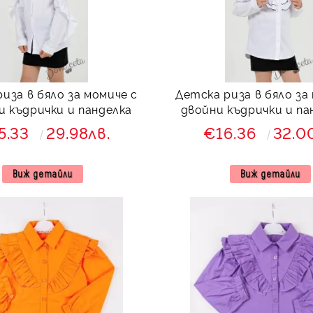
иза в бяло за момиче с
Детска риза в бяло за
 къдрички и панделка
двойни къдрички и па
тъмносиньо
5.33
29.98лв.
€16.36
32.0
Виж детайли
Виж детайли