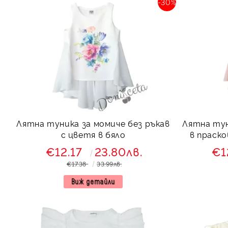
-30%
Лятна туника за момиче без ръкав
Лятна тун
с цветя в бяло
в праско
€12.17
23.80лв.
€1
€17.38
33.99лв.
Виж детайли