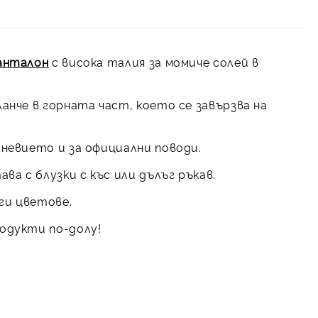
анталон
с висока талия за момиче солей в
анче в горната част, което се завързва на
невието и за официални поводи.
ва с блузки с къс или дълъг ръкав.
уги цветове.
одукти по-долу!