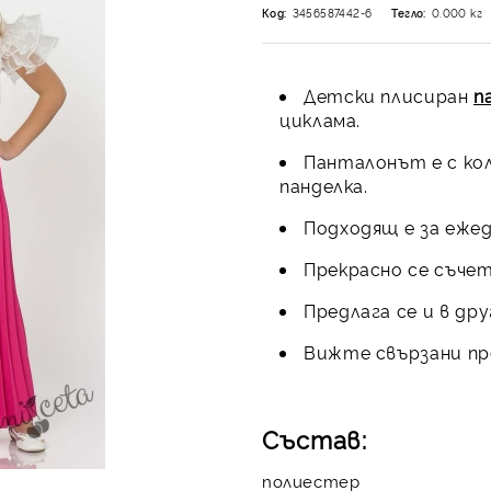
Код:
3456587442-6
Тегло:
0.000
кг
Детски плисиран
п
циклама.
Панталонът е с кол
панделка.
Подходящ е за ежед
Прекрасно се съчета
Предлага се и в др
Вижте свързани пр
Състав:
полиестер