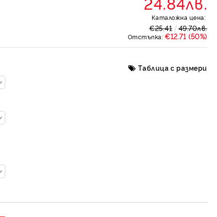
24.84лв.
Каталожна цена:
€25.41
49.70лв.
€12.71 (50%)
Отстъпка:
Таблица с размери