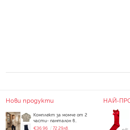
Нови продукти
НАЙ-ПР
Комплект за момче от 2
части- панталон в
тъмносиньо и сако в
€36.96
72.29лв.