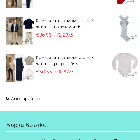
бежово Contrast
Комплект за момче от 2
части- панталон в
бежово и сако в
€36.96
72.29лв.
тъмносиньо Contrast
Комплект за момче от 3
части- риза в бяло с
дълъг ръкав, панталон в
€50.55
98.87лв.
тъмносиньо и сако в
бежово Contrast
Абонирай се
Бързи връзки: