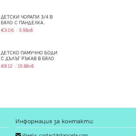
ДЕТСКИ ЧОРАПИ 3/4 В
БЯЛО С ПАНДЕЛКА
7465464 ОТ КОЛЕКЦИЯ
€3.06
5.98лв.
СНЕЖИНА
ДЕТСКО ПАМУЧНО БОДИ
С ДЪЛЪГ РЪКАВ В БЯЛО
€8.12
15.88лв.
Информация за контакти:
Имейл:
contact@doniceta.com