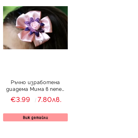
Ръчно изработена
диадема Мима в пепел
от рози
€3.99
7.80лв.
Виж детайли