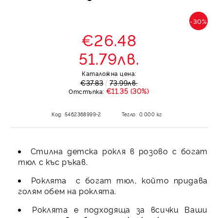
-30%
€26.48
51.79лв.
Каталожна цена:
€37.83
73.99лв.
€11.35 (30%)
Отстъпка:
Код:
5462368999-2
Тегло:
0.000
кг
Стилна детска рокля в розово с богат
тюл с къс ръкав.
Роклята с богат тюл, който придава
голям обем на роклята.
Роклята е подходяща за всички Ваши