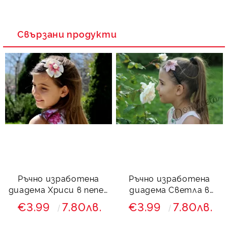
Свързани продукти
Ръчно изработена
Ръчно изработена
диадема Хриси в пепел
диадема Светла в
от рози
пепел от рози
€3.99
7.80лв.
€3.99
7.80лв.