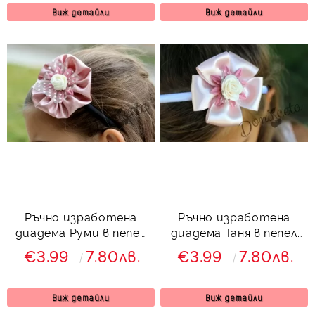
Виж детайли
Виж детайли
Ръчно изработена
Ръчно изработена
диадема Руми в пепел
диадема Таня в пепел
от рози
от рози
€3.99
7.80лв.
€3.99
7.80лв.
Виж детайли
Виж детайли