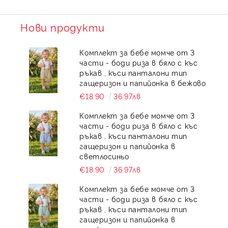
Нови продукти
Комплект за бебе момче от 3
части - боди риза в бяло с къс
ръкав , къси панталони тип
гащеризон и папийонка в бежово
€18.90
36.97лв.
Комплект за бебе момче от 3
части - боди риза в бяло с къс
ръкав , къси панталони тип
гащеризон и папийонка в
светлосиньо
€18.90
36.97лв.
Комплект за бебе момче от 3
части - боди риза в бяло с къс
ръкав , къси панталони тип
гащеризон и папийонка в