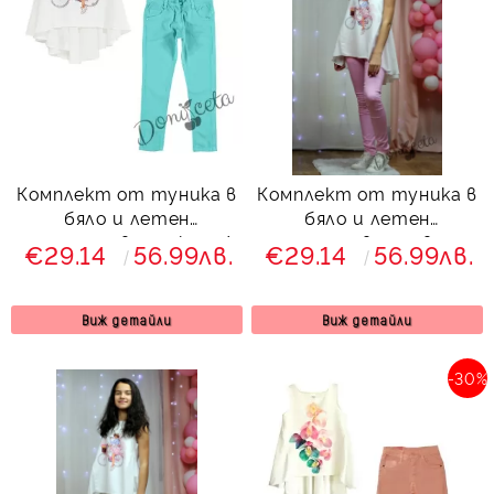
Комплект от туника в
Комплект от туника в
бяло и летен
бяло и летен
панталон в тюркоаз/
панталон в розово за
€29.14
56.99лв.
€29.14
56.99лв.
мента за момиче
момиче
Виж детайли
Виж детайли
-30%