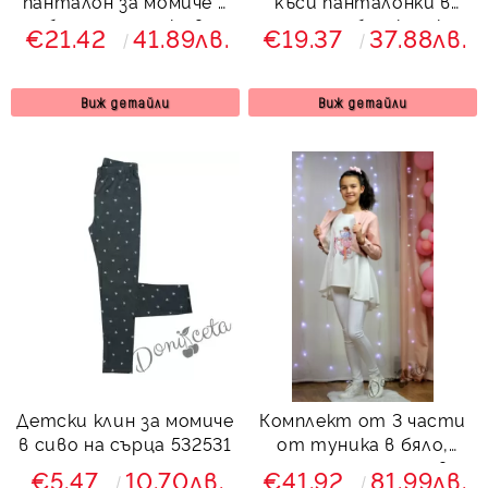
панталон за момиче в
къси панталонки в
бяло с тениска в
горчица и блузка с къс
€21.42
41.89лв.
€19.37
37.88лв.
жълто
ръкав
Виж детайли
Виж детайли
Детски клин за момиче
Комплект от 3 части
в сиво на сърца 532531
от туника в бяло,
летен панталон в
€5.47
10.70лв.
€41.92
81.99лв.