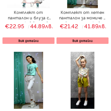
Комплект от
Комплект от летен
панталон и блуза с
панталон за момиче в
дълъг ръкав в лилаво
бяло с тениска в
€22.95
44.89лв.
€21.42
41.89лв.
черно
Виж детайли
Виж детайли