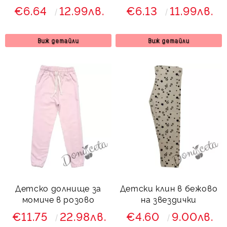
€6.64
12.99лв.
€6.13
11.99лв.
Виж детайли
Виж детайли
Детско долнище за
Детски клин в бежово
момиче в розово
на звездички
€11.75
22.98лв.
€4.60
9.00лв.