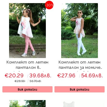
-30%
Комплект от летен
Комплект от летен
панталон в
панталон за момиче
прасковено с туника с
тип дънки в бяло с
€20.29
39.68лв.
€27.96
54.69лв.
орхидеи
туника в прасковено с
€28.99
56.70лв.
цветя
Виж детайли
Виж детайли