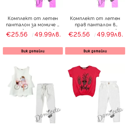
Комплект от летен
Комплект от летен
панталон за момиче в
прав панталон в
розово с туника в
розово с туника в
€25.56
49.99лв.
€25.56
49.99лв.
бяло
бяло
Виж детайли
Виж детайли