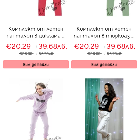
Комплект от летен
Комплект от летен
панталон в циклама с
панталон в тюркоаз с
туника с орхидеи
туника с орхидеи
€20.29
39.68лв.
€20.29
39.68лв.
534351
554765
€28.99
56.70лв.
€28.99
56.70лв.
Виж детайли
Виж детайли