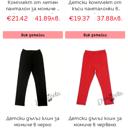
Комплект от летен
Детски комплект от
панталон за момиче в
къси панталонки в
бяло с тениска в
зелено и блуза с къс
€21.42
41.89лв.
€19.37
37.88лв.
тюркоаз/мента
ръкав
Виж детайли
Виж детайли
Детски дълъг клин за
Детски дълъг клин за
момиче в черно
момиче в червено