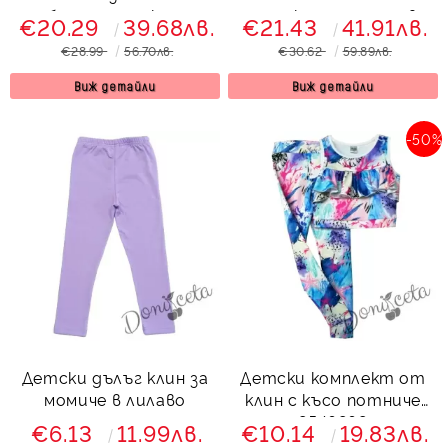
бяло с туника с
туника с орхидеи в
€20.29
39.68лв.
€21.43
41.91лв.
орхидеи
розово
€28.99
56.70лв.
€30.62
59.89лв.
Виж детайли
Виж детайли
-50%
Детски дълъг клин за
Детски комплект от
момиче в лилаво
клин с късо потниче
8546868
€6.13
11.99лв.
€10.14
19.83лв.