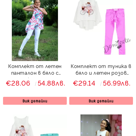
Комплект от летен
Комплект от туника в
панталон в бяло с
бяло и летен розов
туника с летни
панталон за момиче
€28.06
54.88лв.
€29.14
56.99лв.
мотиви
Виж детайли
Виж детайли