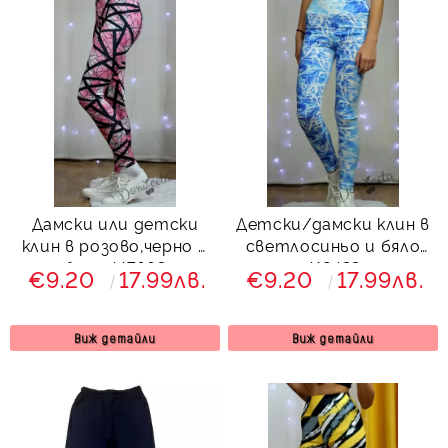
Дамски или детски
Детски/дамски клин в
клин в розово,черно и
светлосиньо и бяло
бяло 447663
412433
€9.20
17.99лв.
€9.20
17.99лв.
Виж детайли
Виж детайли