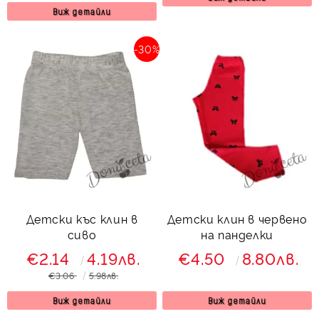
Виж детайли
-30%
Детски къс клин в
Детски клин в червено
сиво
на панделки
€2.14
4.19лв.
€4.50
8.80лв.
€3.06
5.98лв.
Виж детайли
Виж детайли