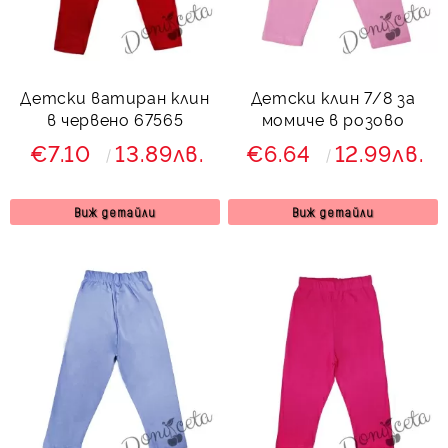
Детски ватиран клин
Детски клин 7/8 за
в червено 67565
момиче в розово
€7.10
13.89лв.
€6.64
12.99лв.
Виж детайли
Виж детайли