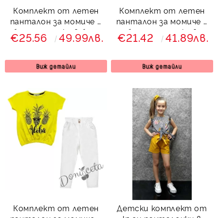
Комплект от летен
Комплект от летен
панталон за момиче в
панталон за момиче в
бяло с туника в бяло
бяло с тениска в
€25.56
49.99лв.
€21.42
41.89лв.
циклама
Виж детайли
Виж детайли
Комплект от летен
Детски комплект от