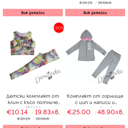
€20.29
39.68лв.
Виж детайли
Виж детайли
-50%
Детски комплект от
Комплект от горнище
клин с късо потниче
с цип и написи и
878283
панталон в сиво
€10.14
19.83лв.
€25.00
48.90лв.
€20.29
39.68лв.