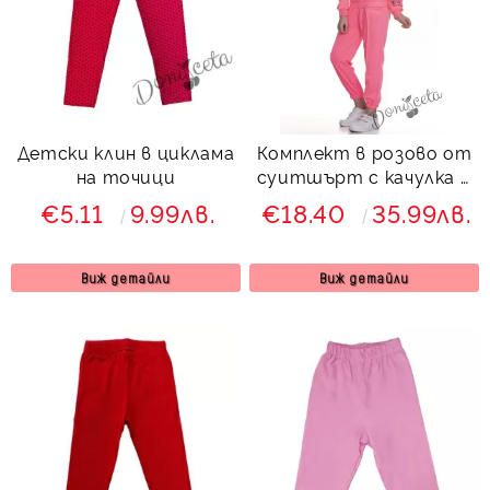
Детски клин в циклама
Комплект в розово от
на точици
суитшърт с качулка и
долнище
€5.11
9.99лв.
€18.40
35.99лв.
Виж детайли
Виж детайли