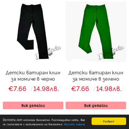
Детски ватиран клин
Детски ватиран клин
за момиче в черно
за момиче в зелено
€7.66
14.98лв.
€7.66
14.98лв.
Виж детайли
Виж детайли
Doniceta.com използва бисквитки. Разглеждайки сайта, Вие
Разбрах!
се съгласявате с използването на бисквитки.
Научете повече