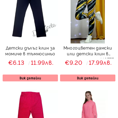
Детски дълъг клин за
Многоцветен дамски
момиче в тъмносиньо
или детски клин в
горчица и черно 446777
€6.13
11.99лв.
€9.20
17.99лв.
Виж детайли
Виж детайли