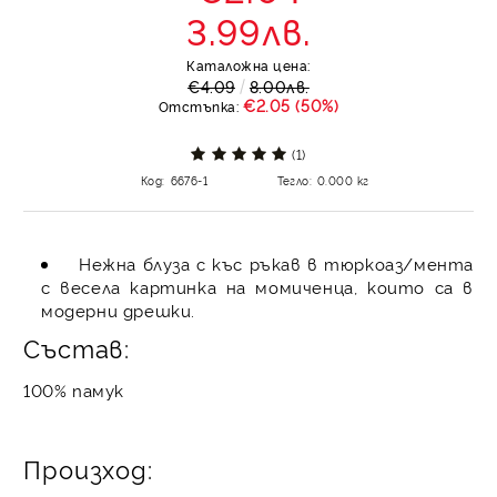
3.99лв.
Каталожна цена:
€4.09
8.00лв.
€2.05 (50%)
Отстъпка:
(1)
Код:
6676-1
Тегло:
0.000
кг
Нежна блуза с къс ръкав в тюркоаз/мента
с весела картинка на момиченца, които са в
модерни дрешки.
Състав:
100% памук
Произход: