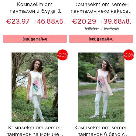
Комплект от
Комплект от летен
панталон и блуза в
панталон леко накъсан
тюркоаз/мента
в прасковено с туника
€23.97
46.88лв.
€20.29
39.68лв.
с орхидеи
€28.99
56.70лв.
Виж детайли
Виж детайли
-30%
-30%
Комплект от летен
Комплект от летен
панталон за момиче в
панталон в бяло с