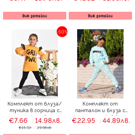
бяло и късо яке в пепел
от рози
Виж детайли
Виж детайли
-50%
Комплект от блуза/
Комплект от
туника в горчица с
панталон и блуза с
надпис и клин в черно
дълъг ръкав в
€7.66
14.98лв.
€22.95
44.89лв.
тюркоаз/мента
€15.33
29.98лв.