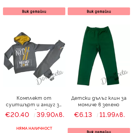
Виж детайли
Виж детайли
Комплект от
Детски дълъг клин за
суитшърт и анцуг за
момиче в зелено
момче в сиво
€20.40
39.90лв.
€6.13
11.99лв.
НЯМА НАЛИЧНОСТ
Виж детайли