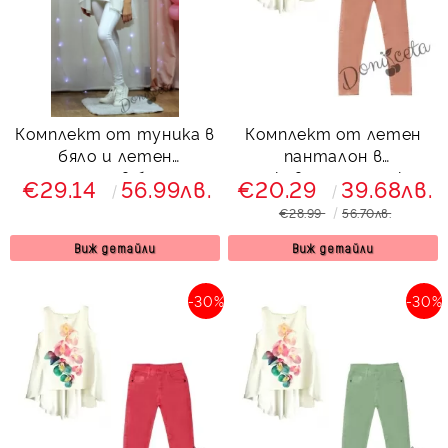
Комплект от туника в
Комплект от летен
бяло и летен
панталон в
панталон в бяло за
прасковено с туника с
€29.14
56.99лв.
€20.29
39.68лв.
момиче
орхидеи 535343
€28.99
56.70лв.
Виж детайли
Виж детайли
-30%
-30%