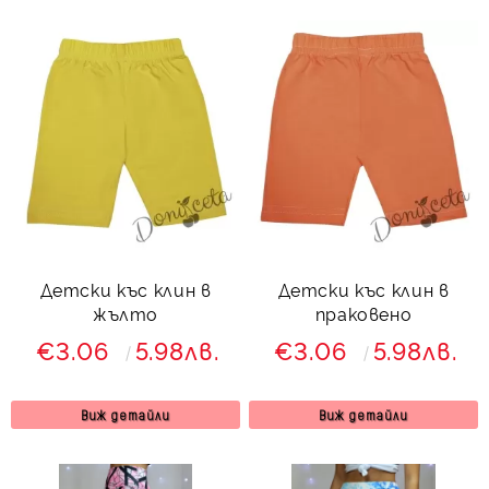
Детски къс клин в
Детски къс клин в
жълто
праковено
€3.06
5.98лв.
€3.06
5.98лв.
Виж детайли
Виж детайли