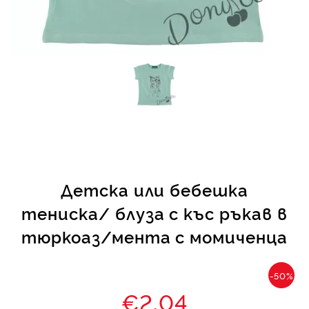
КИ -50%
Детска или бебешка
тениска/ блуза с къс ръкав в
тюркоаз/мента с момиченца
-50%
€2.04