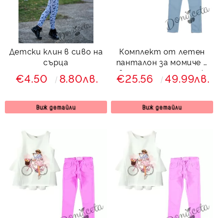
Детски клин в сиво на
Комплект от летен
сърца
панталон за момиче в
светлосиньо с туника
€4.50
8.80лв.
€25.56
49.99лв.
в бяло
Виж детайли
Виж детайли