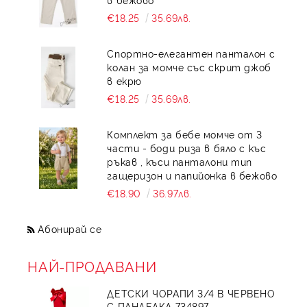
€18.25
35.69лв.
Спортно-елегантен панталон с
колан за момче със скрит джоб
в екрю
€18.25
35.69лв.
Комплект за бебе момче от 3
части - боди риза в бяло с къс
ръкав , къси панталони тип
гащеризон и папийонка в бежово
€18.90
36.97лв.
Абонирай се
НАЙ-ПРОДАВАНИ
ДЕТСКИ ЧОРАПИ 3/4 В ЧЕРВЕНО
С ПАНДЕЛКА 734897