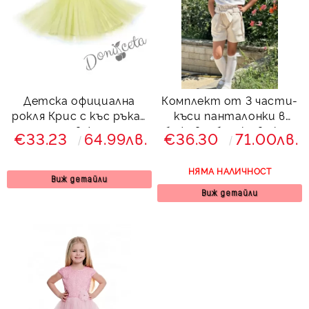
Детска официална
Комплект от 3 части-
рокля Крис с къс ръкав
къси панталонки в
с дантела в жълто и и
бежово, блузка в екрю
€33.23
64.99лв.
€36.30
71.00лв.
тюл
и чорапки в екрю от
колекция Бежина
НЯМА НАЛИЧНОСТ
Виж детайли
Виж детайли