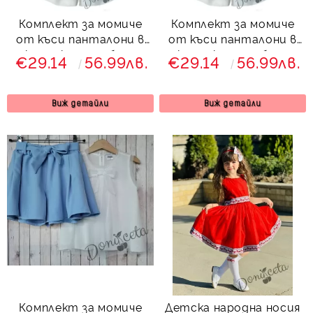
Комплект за момиче
Комплект за момиче
от къси панталони в
от къси панталони в
екрю с колан и блуза
екрю с колан и блуза
€29.14
56.99лв.
€29.14
56.99лв.
без ръкав в
без ръкав в цвят
светлосиньо с
пудра с панделка Вая
панделка Вая
Виж детайли
Виж детайли
Комплект за момиче
Детска народна носия