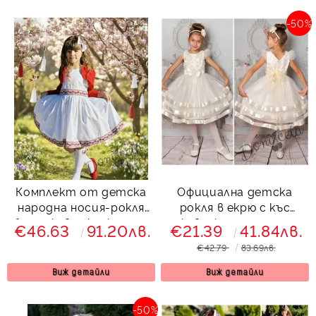
-50%
Комплект от детска
Официална детска
народна носия-рокля
рокля в екрю с къс
без ръкав с фолклорни
ръкав и коланче отзад
€46.63
91.20лв.
€21.39
41.84лв.
и етно мотиви и
€42.79
83.69лв.
болеро в червено
Виж детайли
Виж детайли
-50%