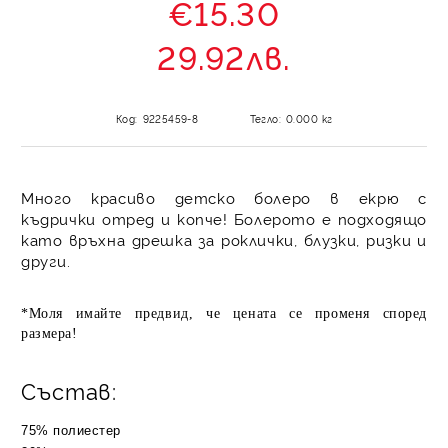
€15.30
29.92лв.
Код:
9225459-8
Тегло:
0.000
кг
Много красиво детско болеро в екрю с
къдрички отред и копче! Болерото е подходящо
като връхна дрешка за роклички, блузки, ризки и
други.
*Моля имайте предвид, че цената се променя според
размера!
Състав:
75% полиестер