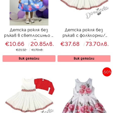
Детска рокля без
Детска рокля без
ръкав в светлосиньо с
ръкав с фолклорни/
прасенцето Пепа пиг
етно мотиви тип
€10.66
20.85лв.
€37.68
73.70лв.
народна носия в бяло
€21.32
41.70лв.
Виж детайли
Виж детайли
-50%