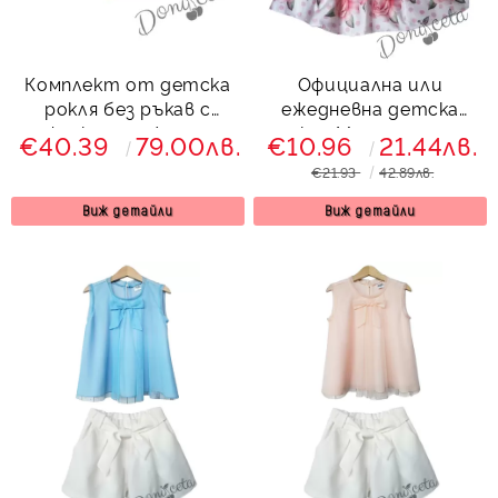
Комплект от детска
Официална или
рокля без ръкав с
ежедневна детска
фолклорни/етно
рокля Магдалена на
€40.39
79.00лв.
€10.96
21.44лв.
мотиви и болеро в
цветя в розово
€21.93
42.89лв.
червено
Виж детайли
Виж детайли