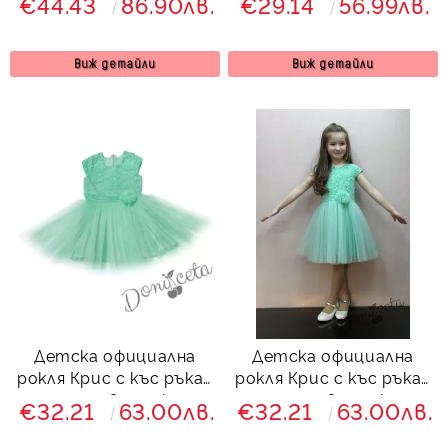
€44.43
86.90лв.
€29.14
56.99лв.
фолклорни/етно
без ръкав в екрю с
мотиви и болеро в
панделка Вая
червено
Виж детайли
Виж детайли
Детска официална
Детска официална
рокля Крис с къс ръкав
рокля Крис с къс ръкав
с дантела в тюркоаз и
с дантела в тюркоаз и
€32.21
63.00лв.
€32.21
63.00лв.
и тюл
и тюл