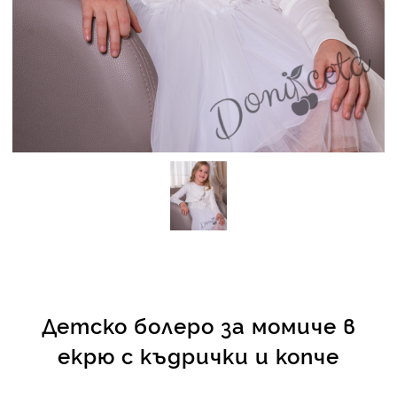
КИ -50%
Детско болеро за момиче в
екрю с къдрички и копче