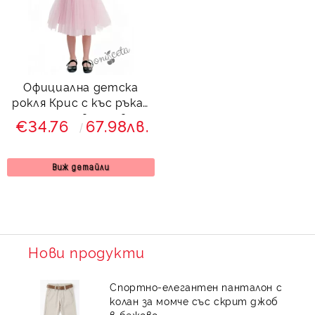
Официална детска
рокля Крис с къс ръкав
с дантела в розово и
€34.76
67.98лв.
богат тюл от
колекция Розовина
Виж детайли
Нови продукти
Спортно-елегантен панталон с
колан за момче със скрит джоб
в бежово