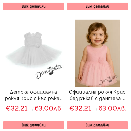
Виж детайли
Виж детайли
Детска официална
Oфициална рокля Крис
рокля Крис с къс ръкав
без ръкав с дантела в
с дантела в снежно
розово и тюл с
€32.21
63.00лв.
€32.21
63.00лв.
бял цвят
панделка отзад от
колекция Розовина
Виж детайли
Виж детайли