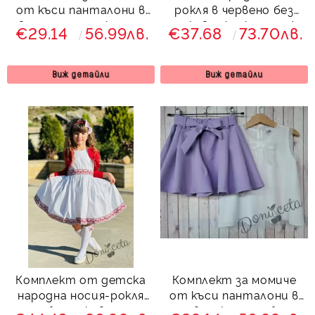
от къси панталони в
рокля в червено без
светлосиньо с колан и
ръкав с фолклорни/
€29.14
56.99лв.
€37.68
73.70лв.
блуза без ръкав в екрю
етно мотиви
с панделка Вая
Виж детайли
Виж детайли
Комплект от детска
Комплект за момиче
народна носия-рокля
от къси панталони в
без ръкав с
лилаво с колан и блуза