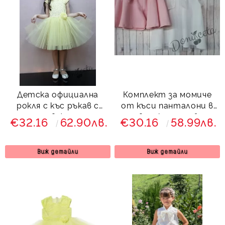
Детска официална
Комплект за момиче
рокля с къс ръкав с
от къси панталони в
дантела в жълто и и
розово с колан и блуза
€32.16
62.90лв.
€30.16
58.99лв.
тюл
без ръкав в екрю с
панделка Вая
Виж детайли
Виж детайли