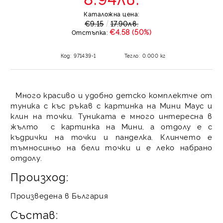
Каталожна цена:
€9.15
17.90лв.
€4.58 (50%)
Отстъпка:
Код:
971439-1
Тегло:
0.000
кг
Много красиво и удобно детско комплектче от
туника с къс ръкав с картинка на Мини Маус и
клин на точки. Туниката е много интересна в
жълто с картинка на Мини, а отдолу е с
къдрички на точки и панделка. Клинчето е
тъмносиньо на бели точки и е леко набрано
отдолу.
Произход:
Произведена в Бьлгария
Състав: