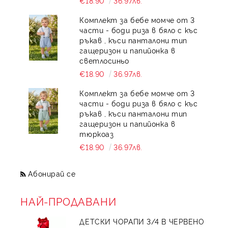
€18.90
36.97лв.
Комплект за бебе момче от 3
части - боди риза в бяло с къс
ръкав , къси панталони тип
гащеризон и папийонка в
светлосиньо
€18.90
36.97лв.
Комплект за бебе момче от 3
части - боди риза в бяло с къс
ръкав , къси панталони тип
гащеризон и папийонка в
тюркоаз
€18.90
36.97лв.
Абонирай се
НАЙ-ПРОДАВАНИ
ДЕТСКИ ЧОРАПИ 3/4 В ЧЕРВЕНО