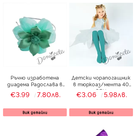
Ръчно изработена
Детски чорапогащник
диадема Радослава в
в тюркоаз/мента 40
тюркоаз/мента
DEN
€3.99
7.80лв.
€3.06
5.98лв.
Виж детайли
Виж детайли