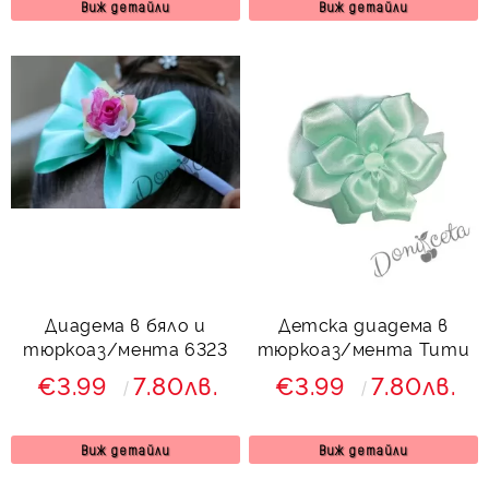
Виж детайли
Виж детайли
Диадема в бяло и
Детска диадема в
тюркоаз/мента 6323
тюркоаз/мента Тити
€3.99
7.80лв.
€3.99
7.80лв.
Виж детайли
Виж детайли