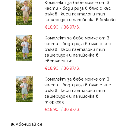
Комплект за бебе момче от 3
части - боди риза в бяло с къс
ръкав , къси панталони тип
гащеризон и папийонка в бежово
€18.90
36.97лв.
Комплект за бебе момче от 3
части - боди риза в бяло с къс
ръкав , къси панталони тип
гащеризон и папийонка в
светлосиньо
€18.90
36.97лв.
Комплект за бебе момче от 3
части - боди риза в бяло с къс
ръкав , къси панталони тип
гащеризон и папийонка в
тюркоаз
€18.90
36.97лв.
Абонирай се