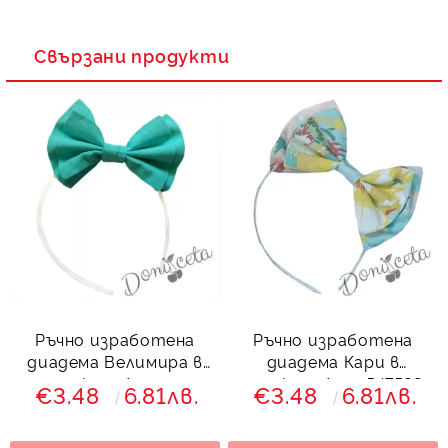
Свързани продукти
Ръчно изработена
Ръчно изработена
диадема Велимира в
диадема Кари в
тюркоаз/мента
тюркоаз/мен 547522
€3.48
6.81лв.
€3.48
6.81лв.