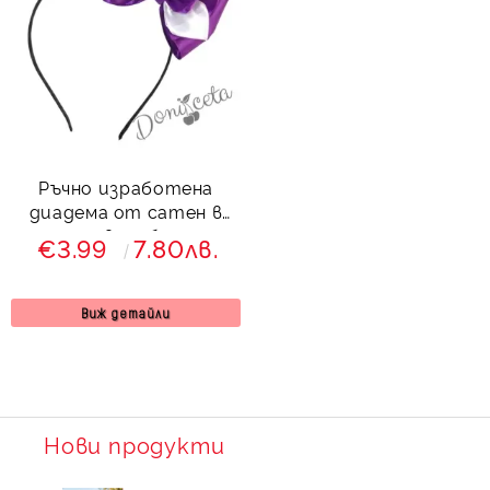
Ръчно изработена
диадема от сатен в
лилаво и бяло
€3.99
7.80лв.
Виж детайли
Нови продукти