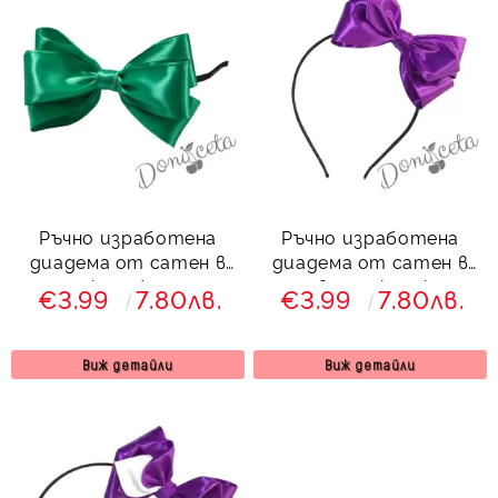
Ръчно изработена
Ръчно изработена
диадема от сатен в
диадема от сатен в
тюркоаз/мента
лилаво от колекция
€3.99
7.80лв.
€3.99
7.80лв.
Лилавина
Виж детайли
Виж детайли