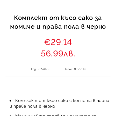
Комплект от късо сако за
момиче и права пола в черно
€29.14
56.99лв.
Код:
935762-8
Тегло:
0.000
кг
Комплект от късо сако с копчета в черно
и права пола в черно.
Моля имайте предвид, че цената се