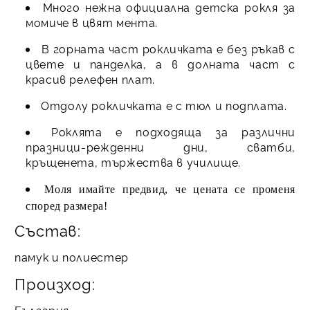
Много нежна официална детска рокля за
момиче в цвят мента.
В горната част рокличката е без ръкав с
цвете и панделка, а в долната част с
красив релефен плат.
Отдолу рокличката е с тюл и подплата.
Роклята е подходяща за различни
празници-режденни дни, сватби,
кръщенета, тържества в училище.
Моля имайте предвид, че цената се променя
според размера!
Състав:
памук и полиестер
Произход: