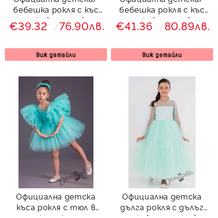
бебешка рокля с къс
бебешка рокля с къс
ръкав и тюл в
ръкав и тюл в
€39.32
76.90лв.
€41.36
80.89лв.
тюркоаз Надежда
тюркоаз Надежда и
диадема
Виж детайли
Виж детайли
Официална детска
Официална детска
къса рокля с тюл в
дълга рокля с дълъг
тюркоаз Луиза с
ръкав на точки в