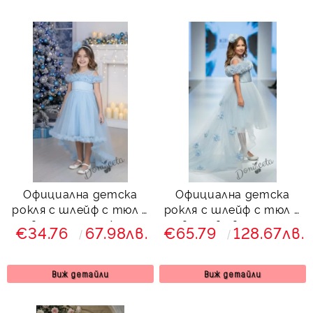
Официална детска
Официална детска
рокля с шлейф с тюл в
рокля с шлейф с тюл и
светлосиньо Ария
цветя в светлосин
€34.76
67.98лв.
€65.79
128.67лв.
цвят
Виж детайли
Виж детайли