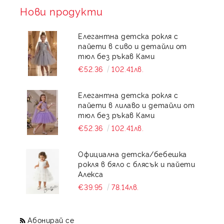
Нови продукти
Елегантна детска рокля с
пайети в сиво и детайли от
тюл без ръкав Ками
€52.36
102.41лв.
Елегантна детска рокля с
пайети в лилаво и детайли от
тюл без ръкав Ками
€52.36
102.41лв.
Официална детска/бебешка
рокля в бяло с блясък и пайети
Алекса
€39.95
78.14лв.
Абонирай се