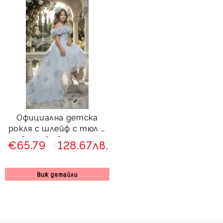
Официална детска
рокля с шлейф с тюл и
цветя в светлосин
€65.79
128.67лв.
цвят
Виж детайли