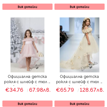
Виж детайли
Виж детайли
Официална детска
Официална детска
рокля с шлейф с тюл в
рокля с шлейф с тюл и
цвят пудра Ария
цветя в eкрю
€34.76
67.98лв.
€65.79
128.67лв.
Виж детайли
Виж детайли