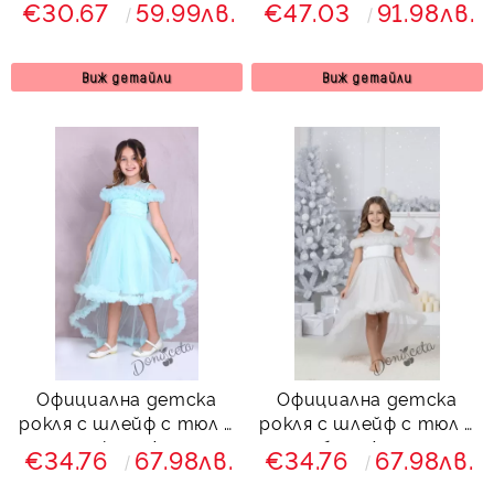
€30.67
59.99лв.
€47.03
91.98лв.
диадема
мента/тюркоаз
Виж детайли
Виж детайли
Официална детска
Официална детска
рокля с шлейф с тюл в
рокля с шлейф с тюл в
тюркоаз Ария
бяло Ария
€34.76
67.98лв.
€34.76
67.98лв.