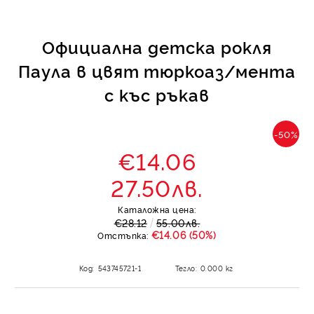
Официална детска рокля
Паула в цвят тюркоаз/мента
с къс ръкав
-50%
€14.06
27.50лв.
Каталожна цена:
€28.12
55.00лв.
€14.06 (50%)
Отстъпка:
Код:
543745721-1
Тегло:
0.000
кг